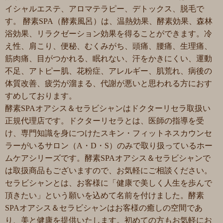
イシャルエステ、アロマテラピー、デトックス、脱毛で
す。 酵素SPA（酵素風呂）は、温熱効果、酵素効果、森林
浴効果、リラクゼーション効果を得ることができます。冷
え性、肩こり、便秘、むくみがち、頭痛、腰痛、生理痛、
筋肉痛、目がつかれる、眠れない、汗をかきにくい、運動
不足、アトピー肌、花粉症、アレルギー、肌荒れ、病後の
体質改善、疲労が溜まる、代謝が悪いと思われる方におす
すめしております。
酵素SPAオアシス＆セラビシャンはドクターリセラ取扱い
正規代理店です。ドクターリセラとは、医師の指導を受
け、専門知識を身につけたスキン・フィットネスカウンセ
ラーがいるサロン（A・D・S）のみで取り扱っているホー
ムケアシリーズです。酵素SPAオアシス＆セラビシャンで
は取扱商品もございますので、お気軽にご相談ください。
セラビシャンとは、お客様に「健康で美しく人生を歩んで
頂きたい」という願いを込めて名前を付けました。酵素
SPAオアシス＆セラビシャンはお客様の癒しの空間であ
り、美と健康を提供いたします。初めての方もお気軽にお