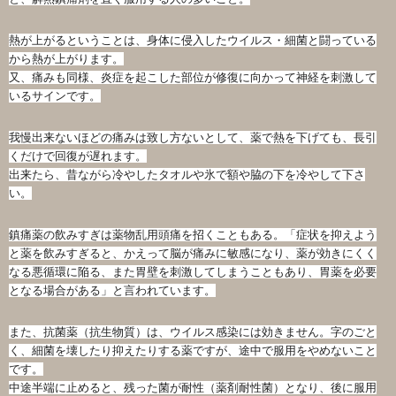
熱が上がるということは、身体に侵入したウイルス・
細菌と闘っている
から熱が上がります。
又、痛みも同様、
炎症を起こした部位が修復に向かって神経を刺激して
いるサインで
す。
我慢出来ないほどの痛みは致し方ないとして、薬で熱を下げても、
長引
くだけで回復が遅れます。
出来たら、
昔ながら冷やしたタオルや氷で額や脇の下を冷やして下さ
い。
鎮痛薬の飲みすぎは薬物乱用頭痛を招くこともある。「
症状を抑えよう
と薬を飲みすぎると、
かえって脳が痛みに敏感になり、
薬が効きにくく
なる悪循環に陥る、
また胃壁を刺激してしまうこともあり、
胃薬を必要
となる場合がある」と言われています。
また、抗菌薬（抗生物質）は、ウイルス感染には効きません。
字のごと
く、細菌を壊したり抑えたりする薬ですが、
途中で服用をやめないこと
です。
中途半端に止めると、残った菌が耐性（薬剤耐性菌）となり、
後に服用